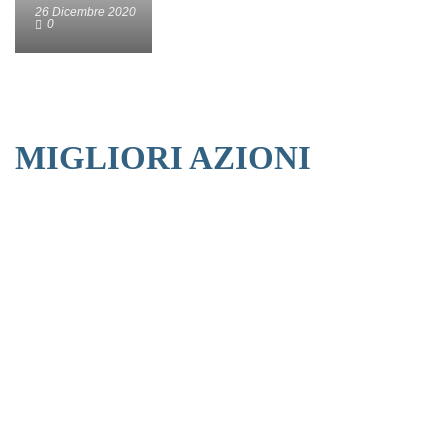
26 Dicembre 2020
0
MIGLIORI AZIONI
Last
%
Symbol
Name
Change
Price
Change