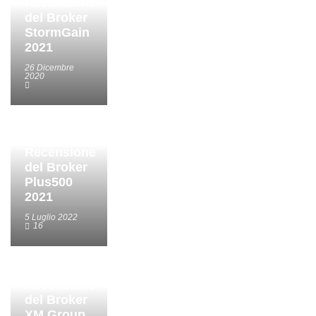
Recensione
del Broker
StormGain
2021
26 Dicembre
2020
Recensione
del Broker
Plus500
2021
5 Luglio 2022
16
Recensione
del Broker
XM Group