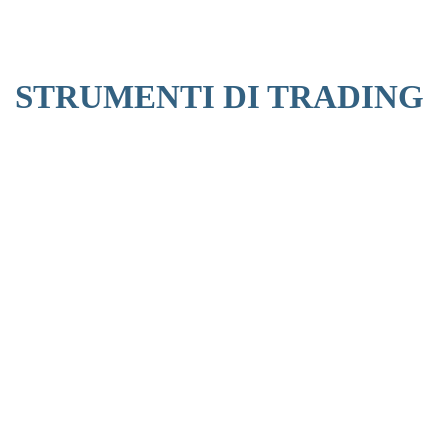
STRUMENTI DI TRADING
/
Day Range
-
52 Week Range
-
Market Cap
Shares Traded