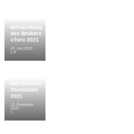
Betrachtung
des Brokers
eToro 2021
26. Juni 2025
6
Betrachtung
des Brokers
StormGain
2021
22. Dezember
2020