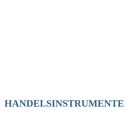
Last
%
Symbol
Name
Change
Price
Change
HANDELSINSTRUMENTE
/