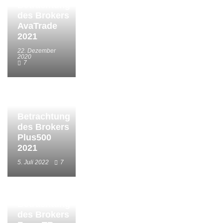
Betrachtung
des Brokers
AvaTrade
2021
22. Dezember
2020
7
Betrachtung
des Brokers
Plus500
2021
5. Juli 2022
7
Betrachtung
des Brokers